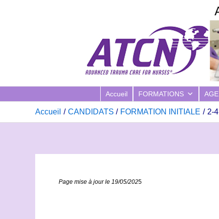
Aller
au
contenu
Accueil
FORMATIONS
AGE
Accueil
CANDIDATS
FORMATION INITIALE
2-4
Page mise à jour le 19/05/202
5